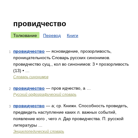
провидчество
Толкование
Перевод
Книги
провидчество
— ясновидение, прозорливость,
1
проницательность Словарь русских синонимов.
провидчество сущ., кол во синонимов: 3 • прозорливость
(13) • …
Словарь синонимов
провидчество
— пров идчество, а …
2
Русский орфографический словарь
провидчество
— а; ср. Книжн. Способность провидеть,
3
предвидеть наступление каких л. важных событий,
появление кого , чего л. Дар провидчества. П. русской
литературы …
Энциклопедический словарь