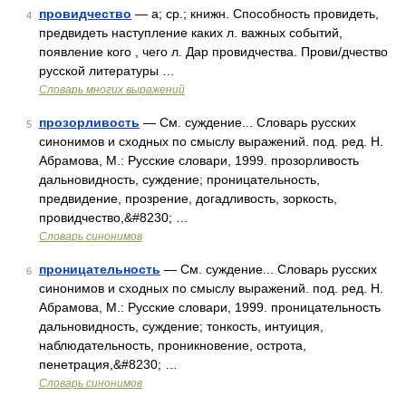
провидчество
— а; ср.; книжн. Способность провидеть,
4
предвидеть наступление каких л. важных событий,
появление кого , чего л. Дар провидчества. Прови/дчество
русской литературы …
Словарь многих выражений
прозорливость
— См. суждение... Словарь русских
5
синонимов и сходных по смыслу выражений. под. ред. Н.
Абрамова, М.: Русские словари, 1999. прозорливость
дальновидность, суждение; проницательность,
предвидение, прозрение, догадливость, зоркость,
провидчество,&#8230; …
Словарь синонимов
проницательность
— См. суждение... Словарь русских
6
синонимов и сходных по смыслу выражений. под. ред. Н.
Абрамова, М.: Русские словари, 1999. проницательность
дальновидность, суждение; тонкость, интуиция,
наблюдательность, проникновение, острота,
пенетрация,&#8230; …
Словарь синонимов