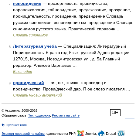
ясновидение
— прозорливость, провидчество,
7
парапсихология, тайновидение, предсказание, прозрение,
проницательность, провидение, предвидение Словарь
русских синонимов. ясновидение см. предвидение Словарь
синонимов русского языка. Практический справочн …
Словарь синонимов
Литературная учёба
— Специализация: Литературный
8
Периодичность: 6 раз в год Язык: русский Адрес редакции:
127015, Москва, Новодмитровская ул., д. 5а Главный
редактор: Алексей Варламов …
Википедия
провидческий
— ая, ое.; книжн. к провидец и
9
провидчество. Прови/дческий дар. П ое слово писателя …
Словарь многих выражений
© Академик, 2000-2026
18+
Обратная связь:
Техподдержка
,
Реклама на сайте
👣 Путешествия
Экспорт словарей на сайты
, сделанные на PHP,
Joomla,
Drupal,